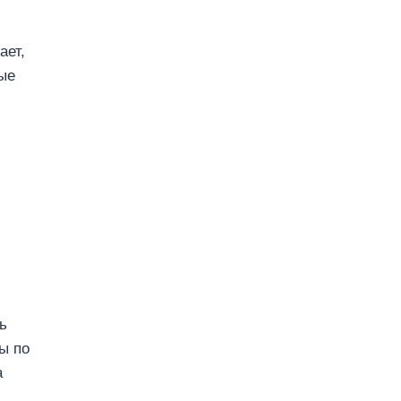
ает,
ые
ь
ы по
а