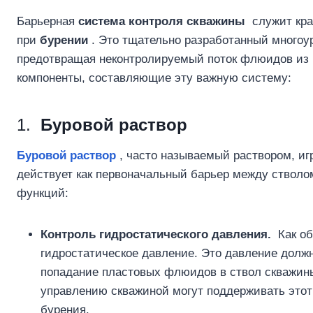
Барьерная
система контроля скважины
служит кра
при
бурении
. Это тщательно разработанный многоу
предотвращая неконтролируемый поток флюидов из п
компоненты, составляющие эту важную систему:
1.
Буровой раствор
Буровой раствор
, часто называемый раствором, иг
действует как первоначальный барьер между стволо
функций:
Контроль гидростатического давления.
Как об
гидростатическое давление. Это давление долж
попадание пластовых флюидов в ствол скважины
управлению скважиной могут поддерживать этот
бурения.