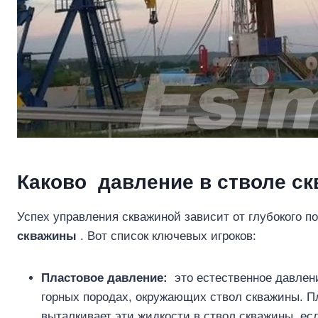
Каково
давление в стволе с
Успех управления скважиной зависит от глубокого 
скважины
. Вот список ключевых игроков:
Пластовое давление:
это естественное давлени
горных породах, окружающих ствол скважины. П
выталкивает эти жидкости в ствол скважины, ес