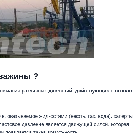
кважины
?
понимания различных
давлений, действующих в стволе
е, оказываемое жидкостями (нефть, газ, вода), заперт
ластовое давление является движущей силой, которая
ли появляется такая возможность.