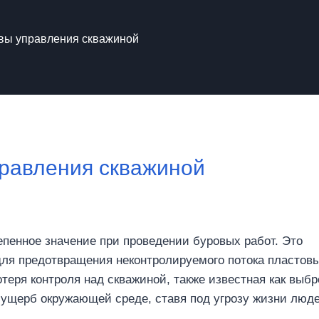
овы управления скважиной
правления скважиной
епенное значение при проведении буровых работ. Это
для предотвращения неконтролируемого потока пластов
теря контроля над скважиной, также известная как выбр
 ущерб окружающей среде, ставя под угрозу жизни люд