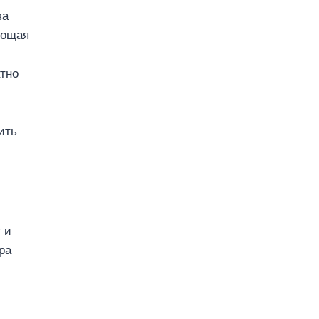
за
лощая
тно
ить
 и
ра