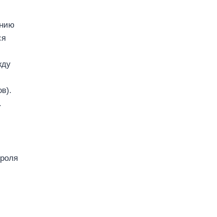
ению
ся
жду
в).
.
троля