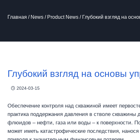
Главная
/
News
/
Product News
/
Глубокий взгляд на осн
Глубокий взгляд на основы у
2024-03-15
Обеспечение контроля над скважиной имеет первост
практика поддержания давления в стволе скважины 
флюидов – нефти, газа или воды – к поверхности. По
может иметь катастрофические последствия, нанося
приводя к значительным финансовым потерям.