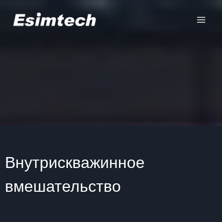
Перейти
к
содержанию
Внутрискважинное
вмешательство