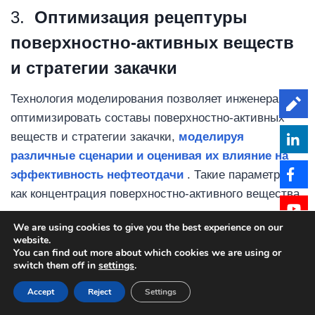
3.
Оптимизация рецептуры
поверхностно-активных веществ
и стратегии закачки
Технология моделирования позволяет инженерам
Le
оптимизировать составы поверхностно-активных
веществ и стратегии закачки,
моделируя
различные сценарии и оценивая их влияние на
эффективность нефтеотдачи
. Такие параметры,
как концентрация поверхностно-активного вещества,
скорость закачки, время закачки и расположение
We are using cookies to give you the best experience on our
скважины, можно регулировать, чтобы
website.
максимизировать эффективность охвата и
You can find out more about which cookies we are using or
switch them off in
settings
.
минимизировать потери поверхностно-активного
вещества.
Accept
Reject
Settings