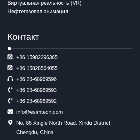
Виртуальная реальность (VR)
я
Нефтегазовая анимация
м
Контакт
+86 15982296365
+86
15828564055
+86 28-68969596
+86 28-68969593
+86 28-68969592
info@esimtech.com
No. 88 Xingle North Road, Xindu District,
Chengdu, China