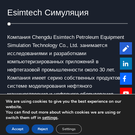
Esimtech Симуляция
Компания Chengdu Esimtech Petroleum Equipment
Simulation Technology Co., Ltd. занимается
Le
исследованиями и разработками
компьютеризированных приложений в
нефтегазовой промышленности около 30 лет.
Компания имеет серию собственных продуктов в
системе моделирования нефтяного
машиностроения и нефтяного оборудования.
We are using cookies to give you the best experience on our
website.
You can find out more about which cookies we are using or
switch them off in
settings
.
© Copyright - 2010-2019 : All Rights Reserved.
Accept
Reject
Settings
Privacy Policy