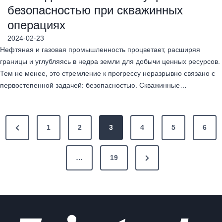
безопасностью при скважинных
операциях
2024-02-23
Нефтяная и газовая промышленность процветает, расширяя
границы и углубляясь в недра земли для добычи ценных ресурсов.
Тем не менее, это стремление к прогрессу неразрывно связано с
первостепенной задачей: безопасностью. Скважинные…
Н
1
2
3
4
5
6
а
…
19
в
и
г