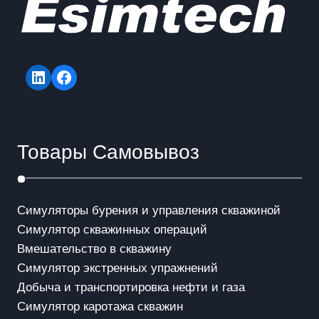
а
ц
и
LinkedIn
Facebook
я
п
Товары Самовывоз
о
з
Симуляторы бурения и управления скважиной
а
Симулятор скважинных операций
п
Вмешательство в скважинy
Симулятор экстренных упражнений
и
Добыча и транспортировка нефти и газа
с
Симулятор каротажа скважин